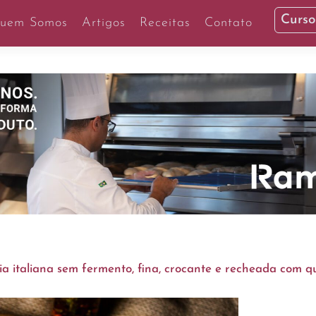
Curso
uem Somos
Artigos
Receitas
Contato
ia italiana sem fermento, fina, crocante e recheada com q