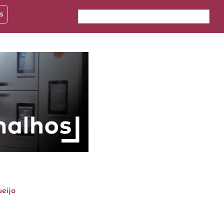
s
ueijo