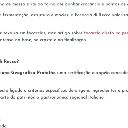
fina de massa e vai ao forno até ganhar crocância e pontos de
a fermentação, estrutura e maciez, a Focaccia di Recco valoriz
e textura em focaccias, este artigo sobre
focaccia direto na pe
tenso na base, na crosta e na finalização.
di Recco?
zione Geografica Protetta
, uma certificação europeia concedid
está ligado a critérios específicos de origem, ingredientes e p
rte do patrimônio gastronômico regional italiano.
a;
vado;