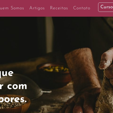
Curso
uem Somos
Artigos
Receitas
Contato
o
Massa
: sua
orma
de
onais
e validados por
 exclusiva e intuitiva.