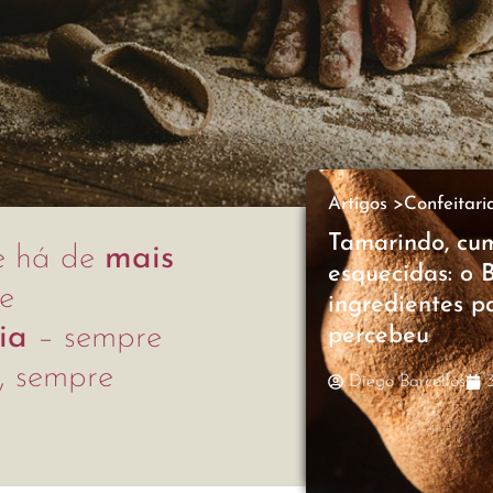
Artigos >
Confeitari
Tamarindo, cum
e há de
mais
esquecidas: o 
e
ingredientes p
ia
– sempre
percebeu
l, sempre
Diego Barcellos