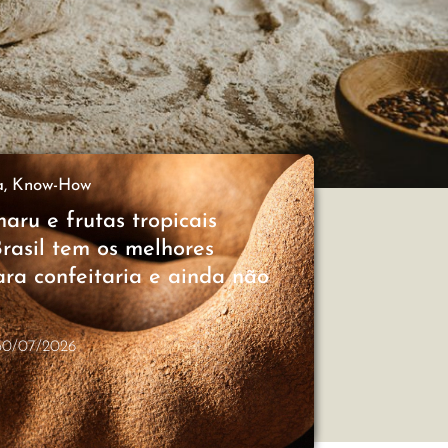
a
,
Know-How
aru e frutas tropicais
Brasil tem os melhores
ara confeitaria e ainda não
30/07/2026