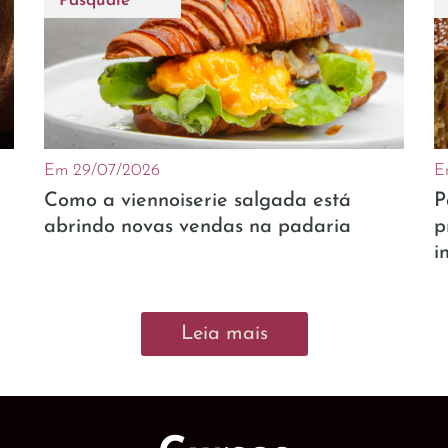
Pasquale
Em 29/07/2026
E
Como a viennoiserie salgada está
P
abrindo novas vendas na padaria
p
i
Leia mais