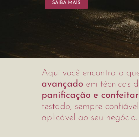
Acesse agora a plataforma
Aqui você encontra o qu
avançado
em técnicas d
panificação e confeitar
testado, sempre confiáve
aplicável ao seu negócio.