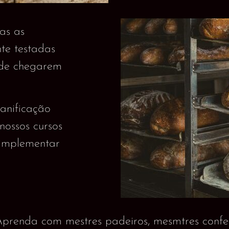
as as
nte testadas
s de chegarem
nificação
nossos cursos
 implementar
prenda com mestres padeiros, mesmtres confeite