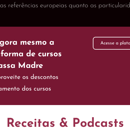
s referências europeias quanto as particularida
agora mesmo a
Acesse a plat
aforma de cursos
assa Madre
roveite os descontos
çamento dos cursos
Receitas & Podcasts