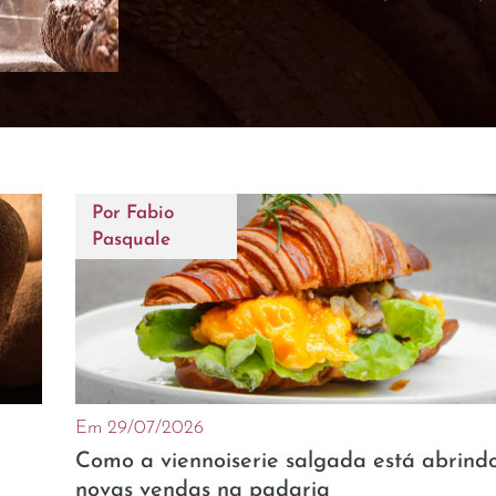
Por
Fabio
Pasquale
Em 29/07/2026
Como a viennoiserie salgada está abrind
novas vendas na padaria