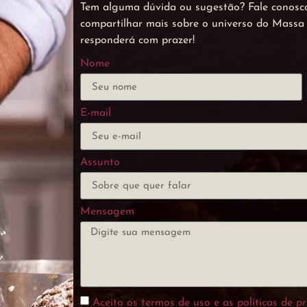
Tem alguma dúvida ou sugestão? Fale conosco
compartilhar mais sobre o universo do Mass
responderá com prazer!
Nome
E-mail
Assunto
Mensagem
Aceito os termos de uso e as políticas de pr