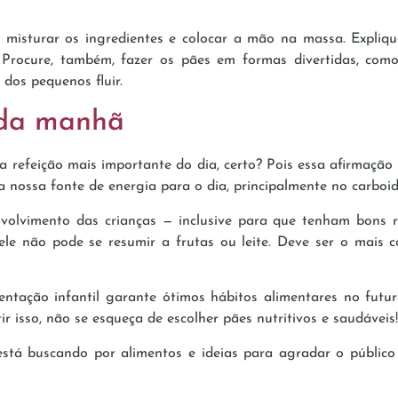
s misturar os ingredientes e colocar a mão na massa. Expliq
 Procure, também, fazer os pães em formas divertidas, com
 dos pequenos fluir.
 da manhã
 refeição mais importante do dia, certo? Pois essa afirmação 
a nossa fonte de energia para o dia, principalmente no carboi
lvimento das crianças — inclusive para que tenham bons re
le não pode se resumir a frutas ou leite. Deve ser o mais com
entação infantil garante ótimos hábitos alimentares no futu
r isso, não se esqueça de escolher pães nutritivos e saudáveis!
stá buscando por alimentos e ideias para agradar o público 