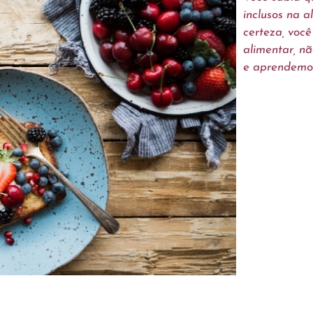
inclusos na a
certeza, você
alimentar, n
e aprendemos