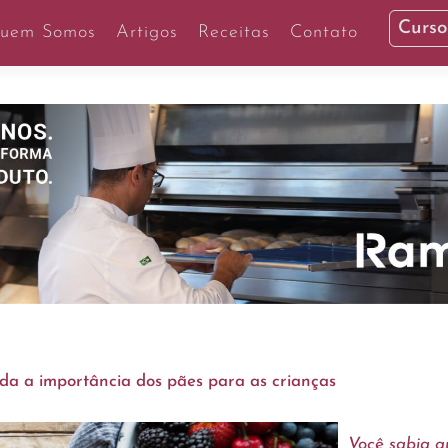
Curso
uem Somos
Artigos
Receitas
Contato
nda a importância dos pães para as crianças
Você sabia 