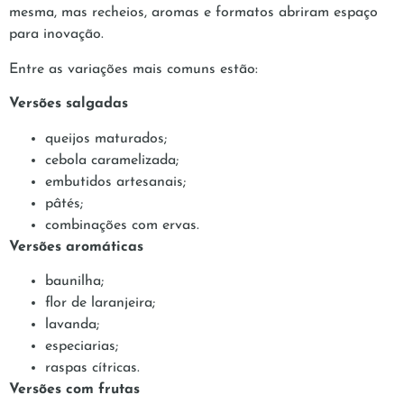
mesma, mas recheios, aromas e formatos abriram espaço
para inovação.
Entre as variações mais comuns estão:
Versões salgadas
queijos maturados;
cebola caramelizada;
embutidos artesanais;
pâtés;
combinações com ervas.
Versões aromáticas
baunilha;
flor de laranjeira;
lavanda;
especiarias;
raspas cítricas.
Versões com frutas