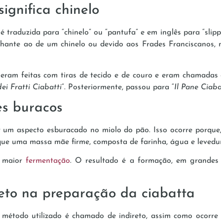
significa chinelo
é traduzida para “chinelo” ou “pantufa” e em inglês para “slip
hante ao de um chinelo ou devido aos Frades Franciscanos, n
 eram feitas com tiras de tecido e de couro e eram chamadas 
dei Fratti Ciabatti
”. Posteriormente, passou para “
Il Pane Ciaba
es buracos
ar um aspecto esburacado no miolo do pão. Isso ocorre porque,
ue uma massa mãe firme, composta de farinha, água e levedu
a maior
fermentação
. O resultado é a formação, em grandes 
ireto na preparação da ciabatta
 método utilizado é chamado de indireto, assim como ocorre q