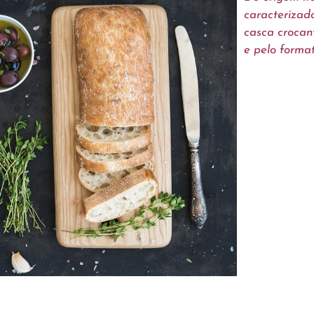
caracterizado
casca crocant
e pelo format