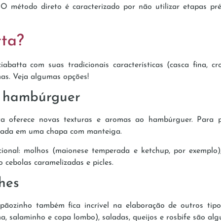
O método direto é caracterizado por não utilizar etapas pré
tta?
iabatta com suas tradicionais características (casca fina, 
as. Veja algumas opções!
e hambúrguer
 oferece novas texturas e aromas ao hambúrguer. Para pre
elada em uma chapa com manteiga.
onal: molhos (maionese temperada e ketchup, por exemplo),
cebolas caramelizadas e picles.
hes
pãozinho também fica incrível na elaboração de outros tip
, salaminho e copa lombo), saladas, queijos e rosbife são al