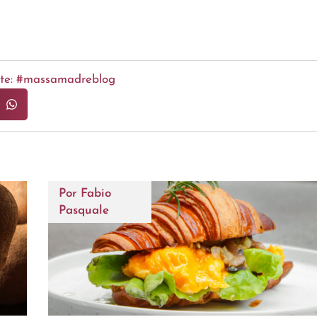
ente: #massamadreblog
Por
Fabio
Pasquale