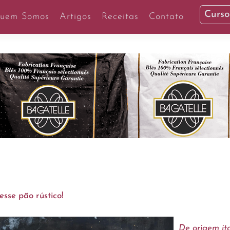
Curso
uem Somos
Artigos
Receitas
Contato
esse pão rústico!
De origem ita