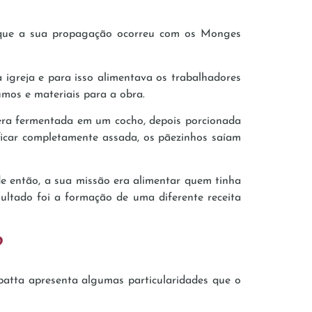
e que a sua propagação ocorreu com os Monges
 a igreja e para isso alimentava os trabalhadores
umos e materiais para a obra.
era fermentada em um cocho, depois porcionada
ficar completamente assada, os pãezinhos saíam
de então, a sua missão era alimentar quem tinha
sultado foi a formação de uma diferente receita
?
batta apresenta algumas particularidades que o