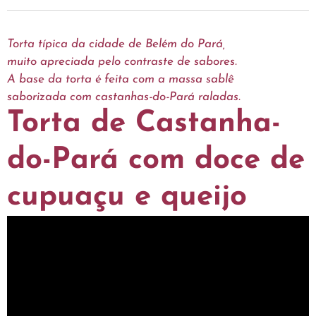
Torta típica da cidade de Belém do Pará,
muito apreciada pelo contraste de sabores.
A base da torta é feita com a massa sablê
saborizada com castanhas-do-Pará raladas.
Torta de Castanha-
do-Pará com doce de
cupuaçu e queijo