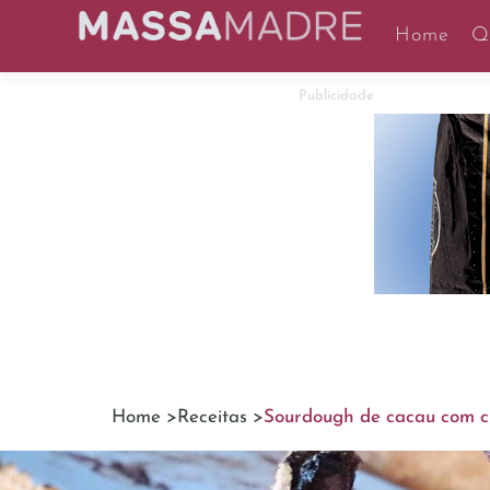
Home
Q
Publicidade
Home >
Receitas >
Sourdough de cacau com cr