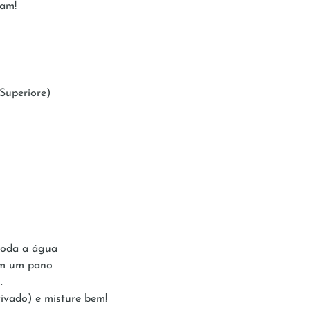
ram!
 Superiore)
 toda a água
om um pano
.
tivado) e misture bem!