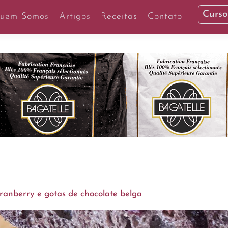
Curso
uem Somos
Artigos
Receitas
Contato
anberry e gotas de chocolate belga