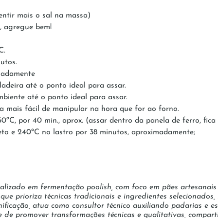
ntir mais o sal na massa)
y, agregue bem!
C.
utos.
imadamente
ladeira até o ponto ideal para assar.
biente até o ponto ideal para assar.
ca mais fácil de manipular na hora que for ao forno.
ºC, por 40 min., aprox. (assar dentro da panela de ferro, fica
eto e 240ºC no lastro por 38 minutos, aproximadamente;
cializado em fermentação poolish, com foco em pães artesanais
ue prioriza técnicas tradicionais e ingredientes selecionados
ificação, atua como consultor técnico auxiliando padarias e 
e de promover transformações técnicas e qualitativas, compa