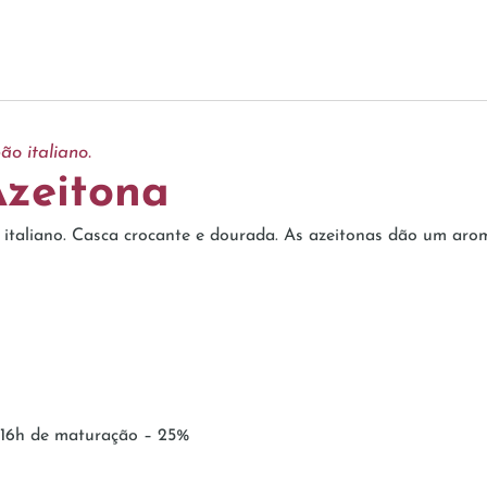
o italiano.
Azeitona
taliano. Casca crocante e dourada. As azeitonas dão um aroma 
 16h de maturação – 25%