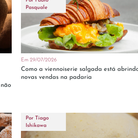
Por
Fabio
Pasquale
Em 29/07/2026
Como a viennoiserie salgada está abrind
novas vendas na padaria
 não
Por
Tiago
Ishikawa