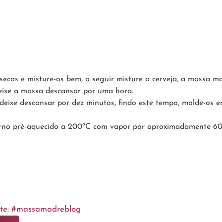
ecos e misture-os bem, a seguir misture a cerveja, a massa ma
eixe a massa descansar por uma hora.
deixe descansar por dez minutos, findo este tempo, molde-os em
forno pré-aquecido a 200ºC com vapor por aproximadamente 60
ente: #massamadreblog