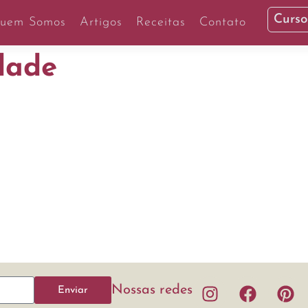
Curso
uem Somos
Artigos
Receitas
Contato
dade
Nossas redes
Enviar