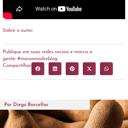
Sobre o autor:
Publique em suas redes sociais e marca a
gente: #massamadreblog
Compartilhar
Por
Diego Barcellos