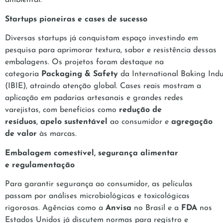
ambiental.
Startups pioneiras e cases de sucesso
Diversas startups já conquistam espaço investindo em
pesquisa para aprimorar textura, sabor e resistência dessas
embalagens. Os projetos foram destaque na
categoria
Packaging & Safety
da International Baking Indu
(IBIE), atraindo atenção global. Cases reais mostram a
aplicação em padarias artesanais e grandes redes
varejistas, com benefícios como
redução de
resíduos
,
apelo sustentável
ao consumidor e
agregação
de valor
às marcas.
Embalagem comestível, segurança alimentar
e regulamentação
Para garantir segurança ao consumidor, as películas
passam por análises microbiológicas e toxicológicas
rigorosas. Agências como a
Anvisa
no Brasil e a
FDA
nos
Estados Unidos já discutem normas para registro e