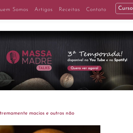
Curso
uem Somos
Artigos
Receitas
Contato
xtremamente macios e outros não