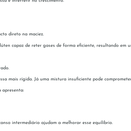
a e interferir no crescimento.
to direto na maciez.
ten capaz de reter gases de forma eficiente, resultando em u
tado.
sa mais rígida. Já uma mistura insuficiente pode comprometer
a apresenta:
anso intermediário ajudam a melhorar esse equilíbrio.