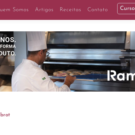
Curso
uem Somos
Artigos
Receitas
Contato
brot