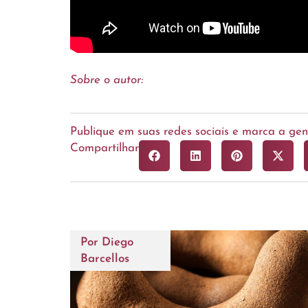
Sobre o autor:
Publique em suas redes sociais e marca a g
Compartilhar
Por
Diego
Barcellos