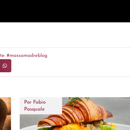
ente: #massamadreblog
Por
Fabio
Pasquale