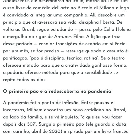
Adolescente, ele desembarca na Itália, matricula-se em um
curso livre de comédia dell’arte no Piccolo di Milano e logo
é convidado a integrar uma companhia. Ali, descobre um
princípio que atravessará sua vida: disciplina liberta. De
volta ao Brasil, segue estudando — passa pelo Célia Helena
e mergulha no rigor de Antunes Filho. A lição que traz
desse período — ensaiar transições de cenário em silêncio
por um mês, se for preciso — ressurge quando o assunto é
panificação: “pão é disciplina, técnica, rotina”. Se o teatro
ofereceu método para que a criatividade ganhasse forma,
a padaria oferece método para que a sensibilidade se
repita todos os dias.
O primeiro pão e a redescoberta na pandemia
A pandemia foi o ponto de inflexão. Entre pausas e
incertezas, Milhem encontra um novo cotidiano no litoral,
ao lado da família, e se vê inquieto: “o que eu vou fazer
depois dos 50?”. Surge o primeiro pão (ele guarda a data
com carinho, abril de 2020) inspirado por um livro francês