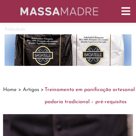
Publicidade
Home >
Artigos >
Treinamento em panificação artesanal
padaria tradicional – pré-requisitos