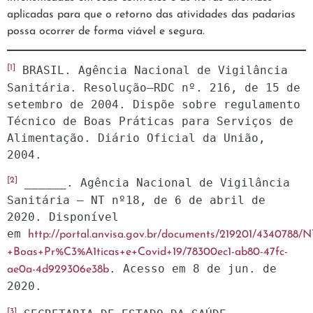
aplicadas para que o retorno das atividades das padarias
possa ocorrer de forma viável e segura.
[1]
 BRASIL. Agência Nacional de Vigilância 
Sanitária. Resolução–RDC nº. 216, de 15 de 
setembro de 2004. Dispõe sobre regulamento 
Técnico de Boas Práticas para Serviços de 
Alimentação. Diário Oficial da União, 
2004.
[2]
 ______. Agência Nacional de Vigilância 
Sanitária – NT nº18, de 6 de abril de 
2020. Disponível 
em 
http://portal.anvisa.gov.br/documents/219201/4340788/
+Boas+Pr%C3%A1ticas+e+Covid+19/78300ec1-ab80-47fc-
. Acesso em 8 de jun. de 
ae0a-4d929306e38b
2020.
[3]