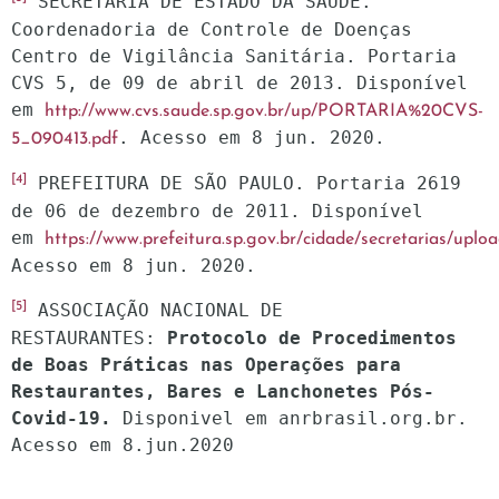
 SECRETARIA DE ESTADO DA SAÚDE. 
Coordenadoria de Controle de Doenças 
Centro de Vigilância Sanitária. Portaria 
CVS 5, de 09 de abril de 2013. Disponível 
em 
http://www.cvs.saude.sp.gov.br/up/PORTARIA%20CVS-
. Acesso em 8 jun. 2020.
5_090413.pdf
[4]
 PREFEITURA DE SÃO PAULO. Portaria 2619 
de 06 de dezembro de 2011. Disponível 
em 
https://www.prefeitura.sp.gov.br/cidade/secretarias/up
Acesso em 8 jun. 2020.
[5]
 ASSOCIAÇÃO NACIONAL DE 
RESTAURANTES: 
Protocolo de Procedimentos 
de Boas Práticas nas Operações para 
Restaurantes, Bares e Lanchonetes Pós-
Covid-19. 
Disponivel em anrbrasil.org.br. 
Acesso em 8.jun.2020