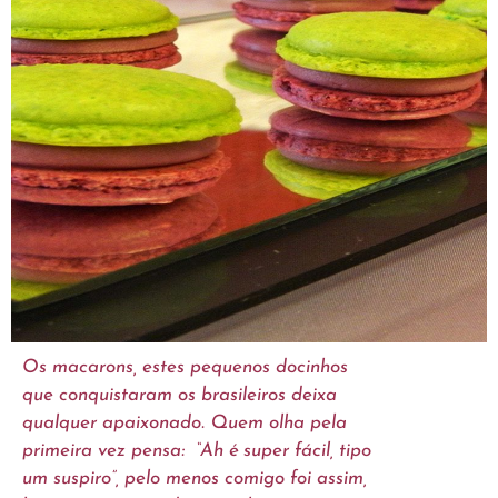
Os macarons, estes pequenos docinhos
que conquistaram os brasileiros deixa
qualquer apaixonado. Quem olha pela
primeira vez pensa: “Ah é super fácil, tipo
um suspiro”, pelo menos comigo foi assim,