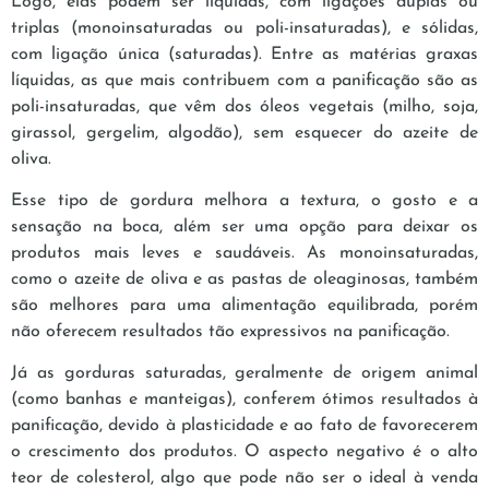
Logo, elas podem ser líquidas, com ligações duplas ou
triplas (monoinsaturadas ou poli-insaturadas), e sólidas,
com ligação única (saturadas). Entre as matérias graxas
líquidas, as que mais contribuem com a panificação são as
poli-insaturadas, que vêm dos óleos vegetais (milho, soja,
girassol, gergelim, algodão), sem esquecer do azeite de
oliva.
Esse tipo de gordura melhora a textura, o gosto e a
sensação na boca, além ser uma opção para deixar os
produtos mais leves e saudáveis. As monoinsaturadas,
como o azeite de oliva e as pastas de oleaginosas, também
são melhores para uma alimentação equilibrada, porém
não oferecem resultados tão expressivos na panificação.
Já as gorduras saturadas, geralmente de origem animal
(como banhas e manteigas), conferem ótimos resultados à
panificação, devido à plasticidade e ao fato de favorecerem
o crescimento dos produtos. O aspecto negativo é o alto
teor de colesterol, algo que pode não ser o ideal à venda