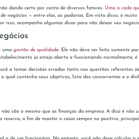
não dando certo por conta de diversos fatores.
Uma a cada qua
de negócios — entre elas, as padarias. Em vista disso, é muito
or isso, acompanhe algumas dicas para não deixar seu negócio
egócios
er uma
gestão de qualidade
. Ele não deve ser feito somente p
tabelecimento já esteja aberto e funcionando normalmente, é
ocê a tomar decisões erradas tanto nas questões referentes às
 o qual contenha seus objetivos, lista dos concorrentes e o di
s não são o mesmo que as finanças da empresa. A dica é não us
ma reserva, a fim de manter o caixa sempre no positivo, princi
ual o de um funcionário. No entanto, você não deve calcular o 