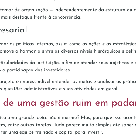
 patamar de organização — independentemente da estrutura ou 
 mais destaque frente à concorrência.
esarial
enar as políticas internas, assim como as ações e as estratég
move a harmonia entre os diversos níveis hierárquicos e defin
ticularidades da instituição, a fim de atender seus objetivos e
 a participação dos investidores.
ojeto é imprescindível entender as metas e analisar as práti
s questões administrativas e suas atividades em geral.
s de uma gestão ruim em pada
a uma grande ideia, não é mesmo? Mas, para que isso aconteça
es, entre outras tarefas. Tudo parece muito simples até saber 
 ter uma equipe treinada e capital para investir.