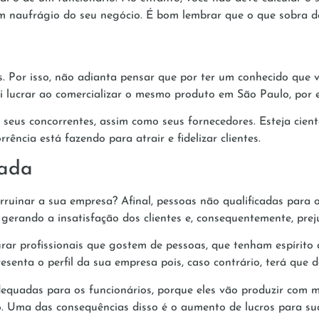
 em naufrágio do seu negócio. É bom lembrar que o que sobra 
s. Por isso, não adianta pensar que por ter um conhecido que
i lucrar ao comercializar o mesmo produto em São Paulo, por 
e seus concorrentes, assim como seus fornecedores. Esteja ci
ncia está fazendo para atrair e fidelizar clientes.
cada
ruinar a sua empresa? Afinal, pessoas não qualificadas para
erando a insatisfação dos clientes e, consequentemente, preju
rar profissionais que gostem de pessoas, que tenham espírit
esenta o perfil da sua empresa pois, caso contrário, terá que de
quadas para os funcionários, porque eles vão produzir com ma
. Uma das consequências disso é o aumento de lucros para su