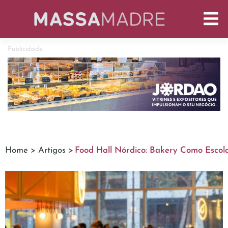
Publicidade
Home >
Artigos >
Food Hall Nórdico: Bakery Como Escol