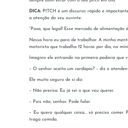
sempre bom estar com o seu pitch em dia.
DICA:
PITCH é um discurso rápido e impactante
a atenção do seu ouvinte.
“Poxa, que legal! Esse mercado de alimentação 
Nessa hora eu paro de trabalhar. A minha men
motorista que trabalha 12 horas por dia, no míni
Imagino ele entrando na primeira padaria que v
– O senhor aceita um cardápio? – diz o atenden
Ele muito seguro de si diz:
– Não precisa. Eu já sei o que vou querer.
– Pois não, senhor. Pode falar.
– Eu quero qualquer coisa… só preciso comer. 
traga comida.