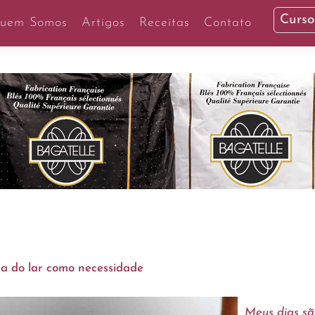
Curso
uem Somos
Artigos
Receitas
Contato
ra do lar como necessidade
Meus dias são