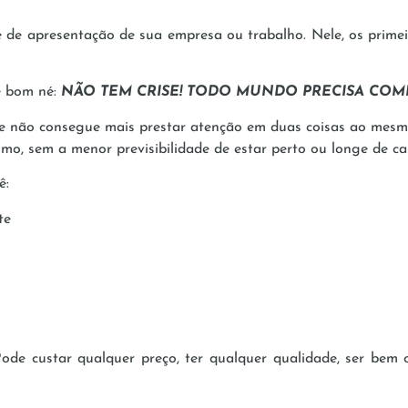
 de apresentação de sua empresa ou trabalho. Nele, os prim
é bom né:
NÃO TEM CRISE! TODO MUNDO PRECISA COM
te não consegue mais prestar atenção em duas coisas ao mes
mo, sem a menor previsibilidade de estar perto ou longe de cas
ê:
te
Pode custar qualquer preço, ter qualquer qualidade, ser bem 