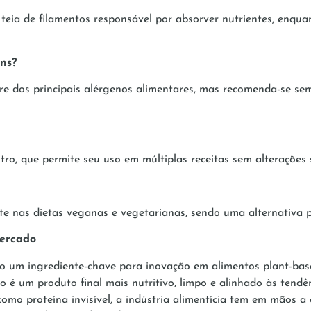
 teia de filamentos responsável por absorver nutrientes, enqu
ns?
vre dos principais alérgenos alimentares, mas recomenda-se semp
o, que permite seu uso em múltiplas receitas sem alterações s
nte nas dietas veganas e vegetarianas, sendo uma alternativa p
mercado
 um ingrediente-chave para inovação em alimentos plant-based
o é um produto final mais nutritivo, limpo e alinhado às tendê
omo proteína invisível, a indústria alimentícia tem em mãos a 