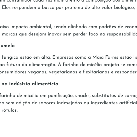
m consumidor cada vez mais atento à composição dos alimento
Eles respondem à busca por proteína de alto valor biológico,
baixo impacto ambiental, sendo alinhado com padrões de econo
 marcas que desejam inovar sem perder foco na responsabilid
gumelo
m fúngica estão em alta. Empresas como a Maia Farms estão l
 ao futuro da alimentação. A farinha de micélio projeta-se com
onsumidores veganos, vegetarianos e flexitarianos e responde
na indústria alimentícia
rinha de micélio em panificação, snacks, substitutos de carne
na sem adição de sabores indesejados ou ingredientes artificiai
 rótulos.