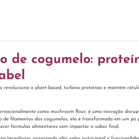
o de cogumelo: proteín
label
 revoluciona o plant-based, turbina proteínas e mantém rótul
ternacionalmente como mushroom flour, é uma inovação disrupt
ea de filamentos dos cogumelos, ela é transformada em um pó p
ecer fórmulas alimentares sem impactar o sabor final.
 tecnologia, agregando alto valor nutricional e funcionalid