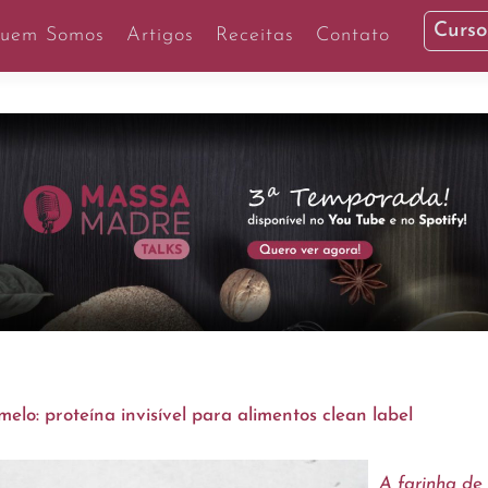
Curso
uem Somos
Artigos
Receitas
Contato
elo: proteína invisível para alimentos clean label
A farinha de