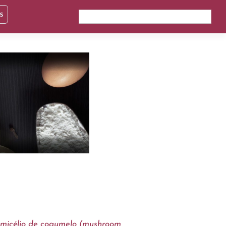
s
 micélio de cogumelo (mushroom