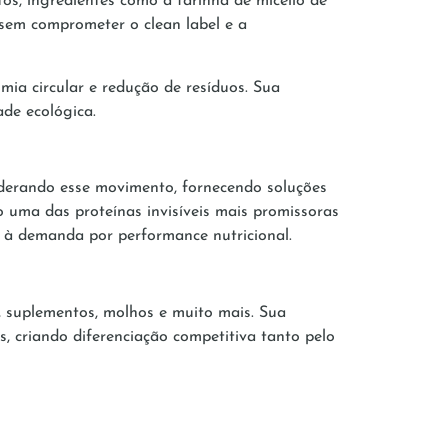
s, ingredientes como a farinha de micélio de
 sem comprometer o clean label e a
mia circular e redução de resíduos. Sua
ade ecológica.
iderando esse movimento, fornecendo soluções
o uma das proteínas invisíveis mais promissoras
r à demanda por performance nutricional.
, suplementos, molhos e muito mais. Sua
s, criando diferenciação competitiva tanto pelo