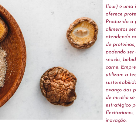
flour) é uma
oferece prote
Produzida a p
alimentos sem
atendendo ao
de proteínas,
podendo ser 
snacks, bebid
carne. Empre
utilizam a te
sustentabili
avanço das pr
de micélio s
estratégico 
flexitarianos
inovação.