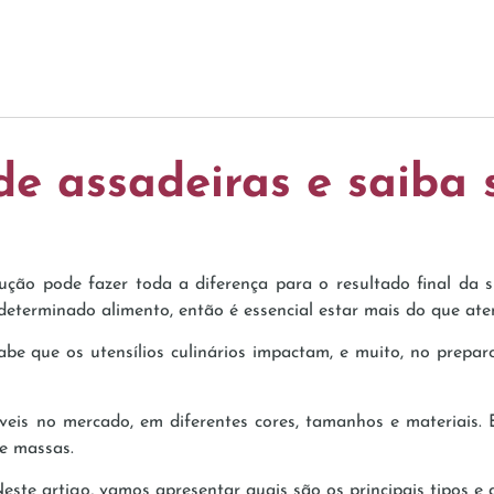
de assadeiras e saiba 
ão pode fazer toda a diferença para o resultado final da sua
eterminado alimento, então é essencial estar mais do que aten
abe que os utensílios culinários impactam, e muito, no prepa
veis no mercado, em diferentes cores, tamanhos e materiais. E
e massas.
ste artigo, vamos apresentar quais são os principais tipos e as