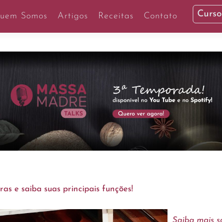
Curso
uem Somos
Artigos
Receitas
Contato
as e saiba suas principais funções!
Saiba mais s