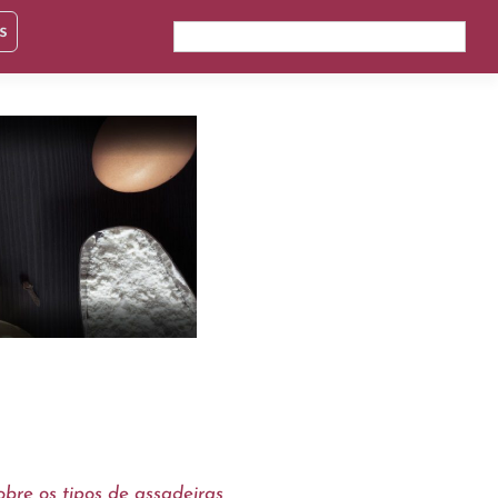
s
obre os tipos de assadeiras