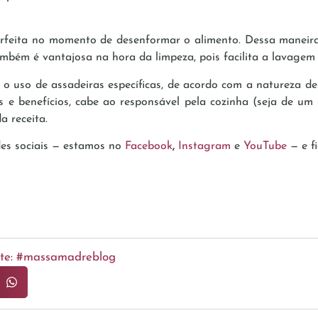
erfeita no momento de desenformar o alimento. Dessa maneira
bém é vantajosa na hora da limpeza, pois facilita a lavagem d
e o uso de assadeiras específicas, de acordo com a natureza d
 e benefícios, cabe ao responsável pela cozinha (seja de um 
 receita.
des sociais — estamos no
Facebook
,
Instagram
e
YouTube
— e fi
ente: #massamadreblog