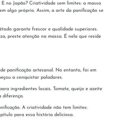
E no Japão? Criatividade sem limites: a massa
m algo próprio. Assim, a arte da panificação se
todo garante frescor e qualidade superiores.
zza, preste atenção na massa. É nela que reside
de panificação artesanal. No entanto, foi em
meçou a conquistar paladares.
ra ingredientes locais. Tomate, queijo e azeite
a diferença.
ificação. A criatividade não tem limites:
tulo para essa história deliciosa.