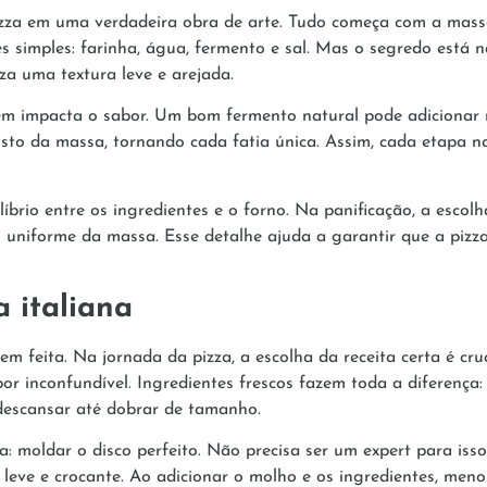
pizza em uma verdadeira obra de arte. Tudo começa com a mass
es simples: farinha, água, fermento e sal. Mas o segredo está
zza uma textura leve e arejada.
ém impacta o sabor. Um bom fermento natural pode adicionar n
gosto da massa, tornando cada fatia única. Assim, cada etapa n
íbrio entre os ingredientes e o forno. Na panificação, a escol
uniforme da massa. Esse detalhe ajuda a garantir que a pizza 
a italiana
feita. Na jornada da pizza, a escolha da receita certa é cruci
or inconfundível. Ingredientes frescos fazem toda a diferença:
 descansar até dobrar de tamanho.
a: moldar o disco perfeito. Não precisa ser um expert para iss
a leve e crocante. Ao adicionar o molho e os ingredientes, me