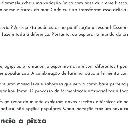
 flammekueche, uma variação única com base de creme fresco. 
onese e frutos do mar. Cada cultura transforma essa delícia e
cial? A resposta pode estar na panificação artesanal. Esse mé
is fazem toda a diferença. Portanto, ao explorar o mundo da pi
, egípcios e romanos já experimentavam com diferentes tipos 
 se popularizou. A combinação de farinha, água e fermento co
am uma massa leve e saborosa que servia como base perfeita pa
na ganhou fama. O processo de fermentação artesanal fazia tod
fs ao redor do mundo exploram novas receitas e técnicas de pan
natural são opções populares. Cada inovação traz um novo capí
ncia a pizza