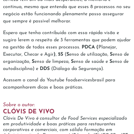
contínua, mesmo que entenda que esses 8 processos no seu
negócio estão funcionando plenamente posso assegurar
que sempre é possível melhorar.
Espero que tenha contribuído com essa rápida visão e
sugiro lerem a respeito de 3 ferramentas que podem ajudar
na gestão de todos esses processos.
PDCA (
Planejar,
Executar, Checar e Agir
)
,
5S
(
S
enso de utilização,
S
enso de
organização,
S
enso de limpeza,
S
enso
de
saúde e
S
enso de
autodisciplina) e
DDS
(Diálogo da Segurança).
Acessem o canal do Youtube foodservicesbrasil para
acompanharem dicas e boas práticas.
Sobre o autor:
CLÓVIS DE VIVO
Clóvis De Vivo é consultor de Food Services especializado
em produtividade e boas práticas para restaurantes
corporativos e comerciais, com sólida formação em