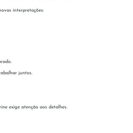
ovas interpretações:
brado.
rabalhar juntos.
ine exige atenção aos detalhes.