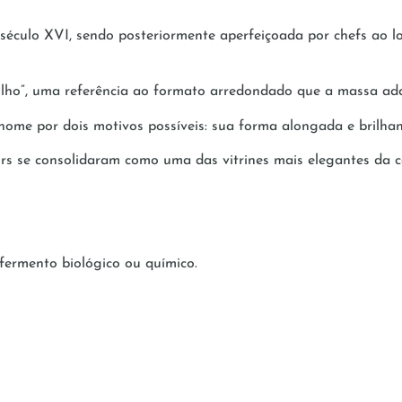
culo XVI, sendo posteriormente aperfeiçoada por chefs ao lo
polho”, uma referência ao formato arredondado que a massa ad
se nome por dois motivos possíveis: sua forma alongada e brilh
s se consolidaram como uma das vitrines mais elegantes da co
 fermento biológico ou químico.