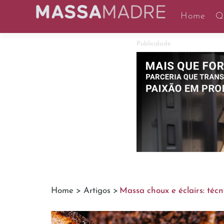
Home
Q
Publicidade
Home >
Artigos >
Massa choux e éclairs: técni